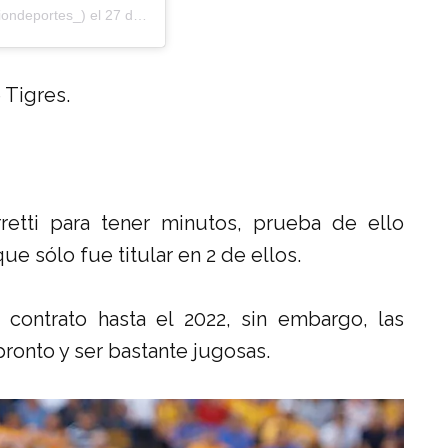
ondeportes_) el
27 de May de 2019 a las 12:29 PDT
e Tigres.
etti para tener minutos, prueba de ello
e sólo fue titular en 2 de ellos.
ontrato hasta el 2022, sin embargo, las
pronto y ser bastante jugosas.