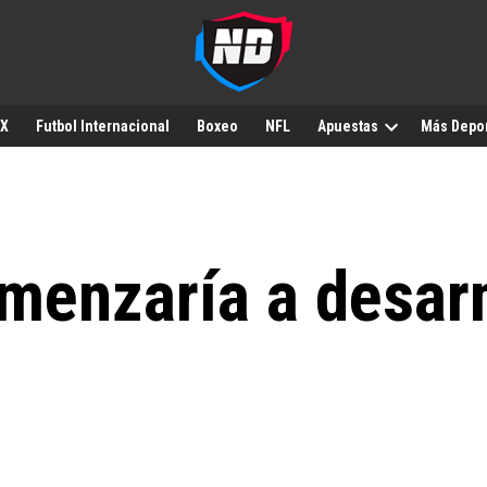
MX
Futbol Internacional
Boxeo
NFL
Apuestas
Más Depo
menzaría a desar
s