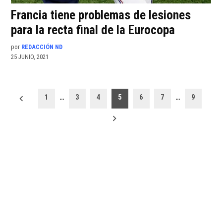
Francia tiene problemas de lesiones
para la recta final de la Eurocopa
por
REDACCIÓN ND
25 JUNIO, 2021
Paginación
1
…
3
4
5
6
7
…
9
de
entradas