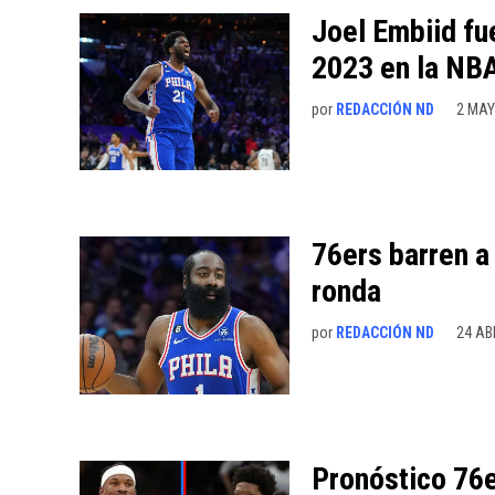
Joel Embiid f
2023 en la NB
por
REDACCIÓN ND
2 MAY
76ers barren a 
ronda
por
REDACCIÓN ND
24 AB
Pronóstico 76e