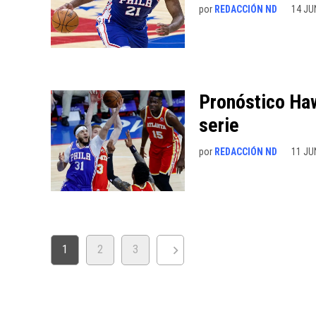
por
REDACCIÓN ND
14 JU
Pronóstico Haw
serie
por
REDACCIÓN ND
11 JU
PAGINACIÓN
1
2
3
DE
ENTRADAS