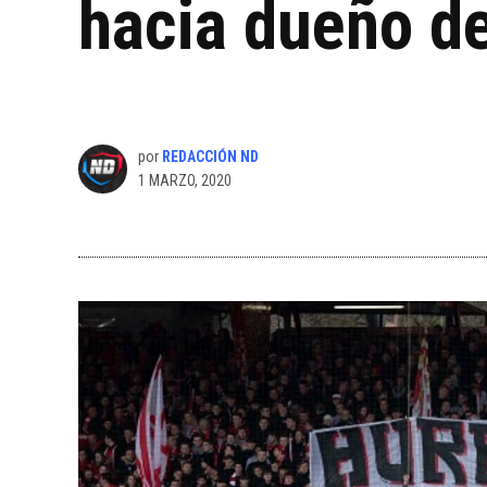
hacia dueño d
por
REDACCIÓN ND
1 MARZO, 2020