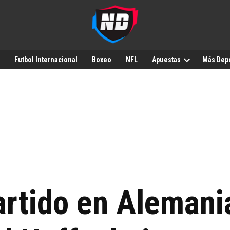
Futbol Internacional
Boxeo
NFL
Apuestas
Más Dep
artido en Alemani