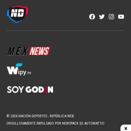
Futbol Internacional
Messi vuelve a castigar a un equipo
mexicano en la Leagues Cup
1 min read
Redacción ND
Ago 6, 2026