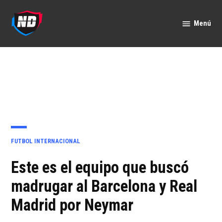
Saltar
al
Menú
Nación
contenido
Deportes
PUBLICADO
FUTBOL INTERNACIONAL
EN
Este es el equipo que buscó
madrugar al Barcelona y Real
Madrid por Neymar