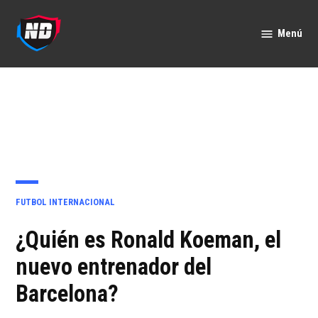
Saltar
al
Menú
Nación
contenido
Deportes
PUBLICADO
FUTBOL INTERNACIONAL
EN
¿Quién es Ronald Koeman, el
nuevo entrenador del
Barcelona?