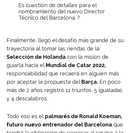
Es cuestión de detalles para el
nombramiento del nuevo Director
Técnico del Barcelona. ?
Josep Maria Bartomeu confirmó que
sólo una catástrofe evitaría la llegada
Finalmente, llegó el desafío más grande de su
de Ronald Koeman. ?
https://t.co/1j0ldNeU37
trayectoria al tomar las riendas de la
pic.twitter.com/HBnstvaPhR
Selección de Holanda
con la misión de
guiarla hacia el
Mundial de Catar 2022,
— Nación Deportes
(@naciondeportes_)
August 18, 2020
responsabilidad que recaerá en alguien más
por aceptar la propuesta del
Barça.
En poco
más de 2 años registró 11 triunfos, 5 igualadas
y 4 descalabros.
Todo eso es el
palmarés de Ronald Koeman,
futuro nuevo entrenador del Barcelona
que
tendrá la obligación de regresar al equipo a la