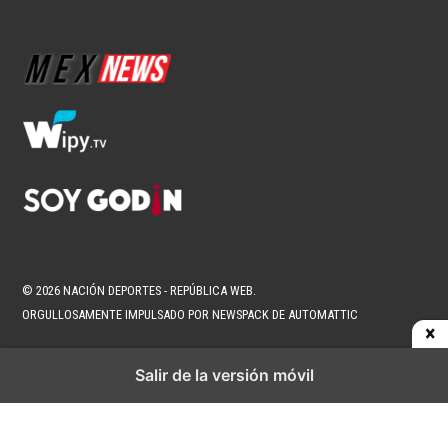
NFL
Estos son los favoritos para conquistar
la NFL
1 min read
Brenda Ramírez Zárate
Ago 8, 2026