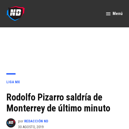
Saltar
al
Menú
Nación
contenido
Deportes
PUBLICADO
LIGA MX
EN
Rodolfo Pizarro saldría de
Monterrey de último minuto
por
REDACCIÓN ND
30 AGOSTO, 2019