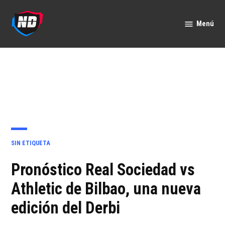
Saltar
al
Menú
Nación
contenido
Deportes
PUBLICADO
SIN ETIQUETA
EN
Pronóstico Real Sociedad vs
Athletic de Bilbao, una nueva
edición del Derbi