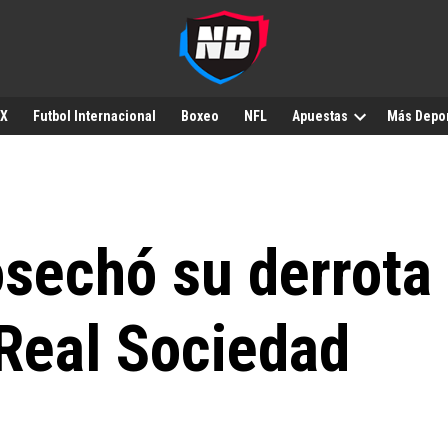
MX
Futbol Internacional
Boxeo
NFL
Apuestas
Más Depo
sechó su derrota 
 Real Sociedad