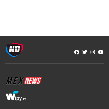
NFL
NFL México y Aeroméxico anuncian