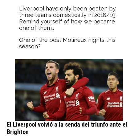
Liverpool have only been beaten by
three teams domestically in 2018/19.
Remind yourself of how we became
one of them…
One of the best Molineux nights this
season?
??
pic.twitter.com/3CxpdArnLW
— Wolves (@Wolves)
11 de mayo de
2019
El Liverpool volvió a la senda del triunfo ante el
Brighton