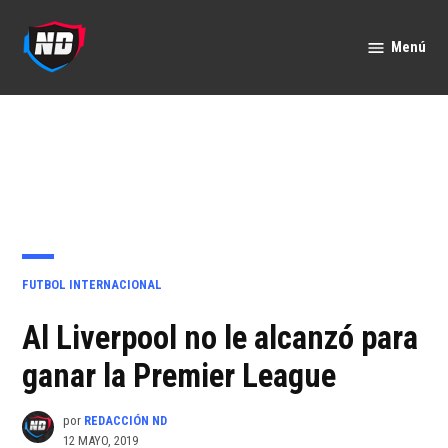
Saltar
al
Menú
Nación
contenido
Deportes
PUBLICADO
FUTBOL INTERNACIONAL
EN
Al Liverpool no le alcanzó para
ganar la Premier League
por
REDACCIÓN ND
12 MAYO, 2019