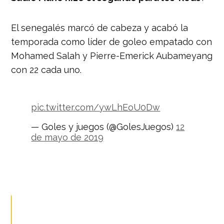
— Nación Deportes
(@naciondeportes_)
12 de mayo de
2019
El senegalés marcó de cabeza y acabó la
temporada como líder de goleo empatado con
Mohamed Salah y Pierre-Emerick Aubameyang
con 22 cada uno.
pic.twitter.com/ywLhEoU0Dw
— Goles y juegos (@GolesJuegos)
12
de mayo de 2019