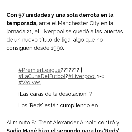
Con 97 unidades y
una sola derrota en la
temporada,
ante el Manchester City en la
jornada 21, el Liverpool se quedó a las puertas
de un nuevo título de liga, algo que no
consiguen desde 1990.
#PremierLeague
??????? |
#LaCunaDelFutbol
?
#Liverpool
1-0
#Wolves
¡Las caras de la desolación! ?
Los ‘Reds’ están cumpliendo en
Anfield ? pero el Manchester City
será bicampeón.
Al minuto 81 Trent Alexander Arnold centró y
pic.twitter.com/Hwh2r8LUUE
Sadio Mané hizo el segundo para los ‘Reds’
.