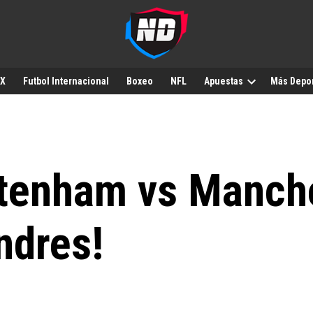
MX
Futbol Internacional
Boxeo
NFL
Apuestas
Más Depo
ttenham vs Manche
ndres!