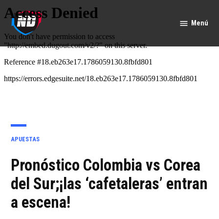
Saltar
al
Menú
Nación
contenido
Deportes
PUBLICADO
APUESTAS
EN
Pronóstico Colombia vs Corea
del Sur;¡las ‘cafetaleras’ entran
a escena!