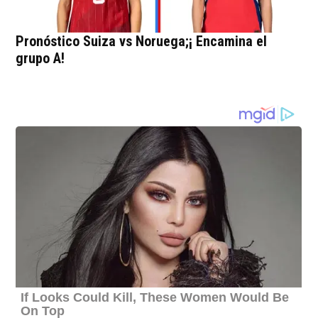
Pronóstico Suiza vs Noruega;¡ Encamina el
grupo A!