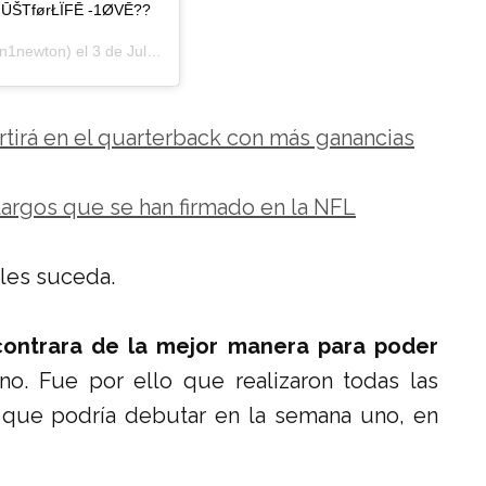
ŪŠTførŁÏFĒ -1ØVĒ??
1newton) el
3 de Jul de 2020 a las 7:01 PDT
irá en el quarterback con más ganancias
largos que se han firmado en la NFL
 les suceda.
ontrara de la mejor manera para poder
no. Fue por ello que realizaron todas las
 que podría debutar en la semana uno, en