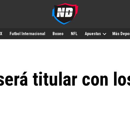
MX
Futbol Internacional
Boxeo
NFL
Apuestas
Más Depo
erá titular con l