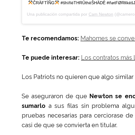
ČRÄFTÏÑG
#šhïñëTHRŪthëŠHÄDĒ #ñøtFØRłïkëšJ
Una publicación compartida por
Cam Newton
(@cameron
Te recomendamos:
Mahomes se convert
Te puede interesar:
Los contratos más 
Los Patriots no quieren que algo similar
Se aseguraron de que
Newton se enc
sumarlo
a sus filas sin problema algu
pruebas necesarias para cerciorase de
casi de que se convierta en titular.