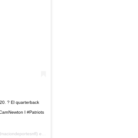
0. ? El quarterback
 #CamNewton I #Patriots
naciondeportesnfl) el
6 de Jul de 2020 a las 8:10 PDT