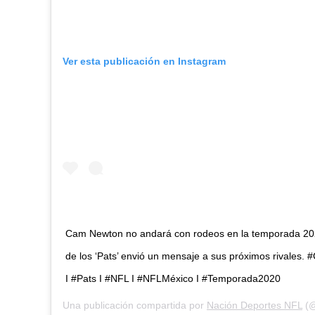
Ver esta publicación en Instagram
Cam Newton no andará con rodeos en la temporada 202
de los ‘Pats’ envió un mensaje a sus próximos rivales.
I #Pats I #NFL I #NFLMéxico I #Temporada2020
Una publicación compartida por
Nación Deportes NFL
(@