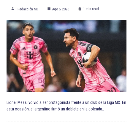
Fútbol Club Barcelona
Inter de Milán
Lautaro Martínez
Liga de España
Liverpool Football Club
Luis Suárez
Manchester City Football Club
Mexicanos en Europa
Premier League
Raúl Jiménez
Sadio Mané
Sergio Agüero
Serie A
Wolverhampton Wanderers Football Club