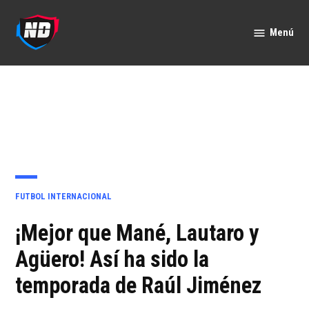
Saltar
al
Menú
Nación
contenido
Deportes
PUBLICADO
FUTBOL INTERNACIONAL
EN
¡Mejor que Mané, Lautaro y
Agüero! Así ha sido la
temporada de Raúl Jiménez