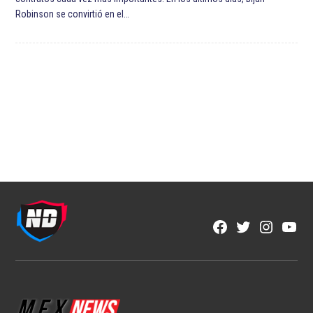
Robinson se convirtió en el…
Facebook
Twitter
Instagra
YouT
Page
Username