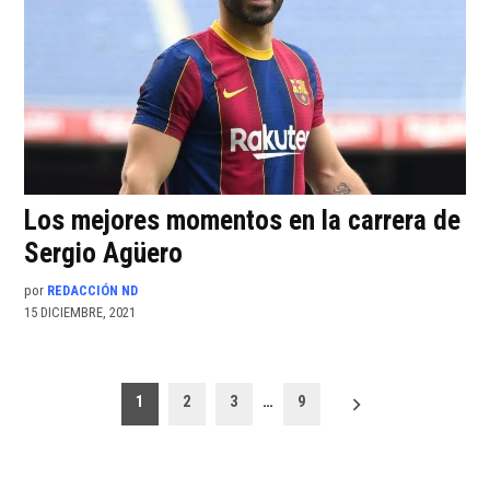
Los mejores momentos en la carrera de
Sergio Agüero
por
REDACCIÓN ND
15 DICIEMBRE, 2021
Paginación
1
2
3
…
9
de
entradas