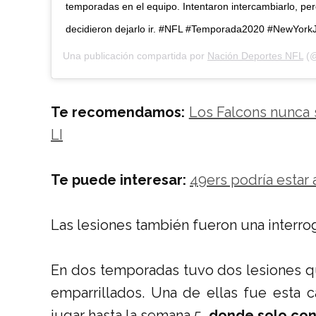
temporadas en el equipo. Intentaron intercambiarlo, per
decidieron dejarlo ir. #NFL #Temporada2020 #NewYork
Una publicación compartida por
Nación Deportes NFL
(@
Te recomendamos:
Los Falcons nunca 
LI
Te puede interesar:
49ers podría estar
Las lesiones también fueron una interro
En dos temporadas tuvo dos lesiones qu
emparrillados. Una de ellas fue esta
jugar hasta la semana 5,
donde solo con