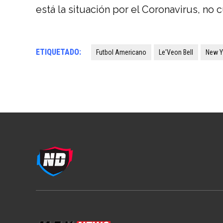
está la situación por el Coronavirus, no 
ETIQUETADO:
Futbol Americano
Le'Veon Bell
New Y