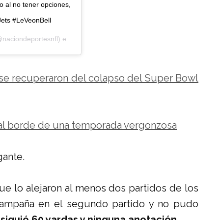
o al no tener opciones,
Jets #LeVeonBell
naciondeportesnfl) el
13 de Oct de 2020 a las 6:06 PDT
se recuperaron del colapso del Super Bowl
 al borde de una temporada vergonzosa
gante.
e lo alejaron al menos dos partidos de los
 campaña en el segundo partido y no pudo
siguió 60 yardas y ninguna anotación.