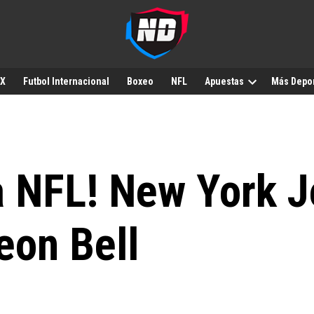
MX
Futbol Internacional
Boxeo
NFL
Apuestas
Más Depo
a NFL! New York 
eon Bell