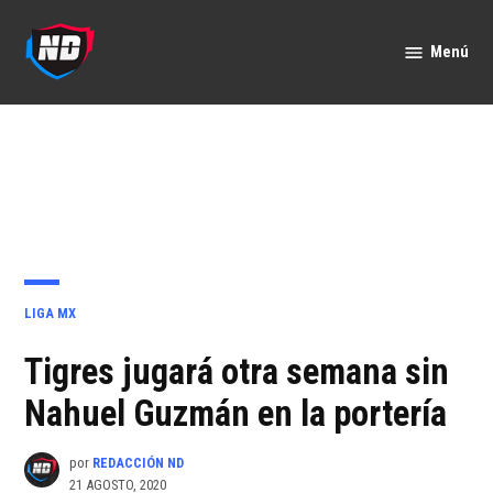
Saltar
al
Menú
Nación
contenido
Deportes
PUBLICADO
LIGA MX
EN
Tigres jugará otra semana sin
Nahuel Guzmán en la portería
por
REDACCIÓN ND
21 AGOSTO, 2020