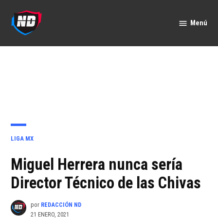
Saltar
al
Menú
Nación
contenido
Deportes
PUBLICADO
LIGA MX
EN
Miguel Herrera nunca sería
Director Técnico de las Chivas
por
REDACCIÓN ND
21 ENERO, 2021