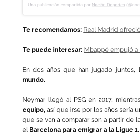
Una publicación compartida por
Nación Deportes
(@naci
Te recomendamos:
Real Madrid ofreci
Te puede interesar:
Mbappé empujó a N
En dos años que han jugado juntos,
mundo.
Neymar llegó al PSG en 2017, mientr
equipo,
así que irse por los años sería 
que se van a comparar son a partir de l
el
Barcelona para emigrar a la Ligue 1.