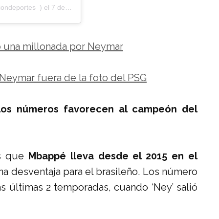
ondeportes_) el
7 de Ago de 2019 a las 2:32 PDT
ó una millonada por Neymar
eymar fuera de la foto del PSG
los números favorecen al campeón del
as que
Mbappé lleva desde el 2015 en el
una desventaja para el brasileño. Los número
as últimas 2 temporadas, cuando ‘Ney’ salió