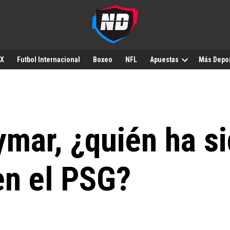
MX
Futbol Internacional
Boxeo
NFL
Apuestas
Más Depo
mar, ¿quién ha s
en el PSG?