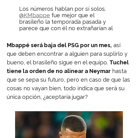
Los números hablan por sí solos.
@KMbappe
fue mejor que el
brasileño la temporada pasada y
parece que con él no extrañarían al
sudamericano.
pic.twitter.com/DlIjgZVOPj
Mbappé será baja del PSG por un mes,
así
— Nación Deportes
que deben encontrar a alguien para suplirlo y
(@naciondeportes_)
August 16, 2019
bueno, el brasileño sigue en el equipo.
Tuchel
tiene la orden de no alinear a Neymar
hasta
que se sepa su futuro, pero en caso de que las
cosas no vayan bien, todo indica que será su
única opción, ¿aceptaría jugar?