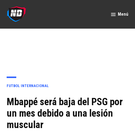
Saltar
al
Menú
Nación
contenido
Deportes
PUBLICADO
FUTBOL INTERNACIONAL
EN
Mbappé será baja del PSG por
un mes debido a una lesión
muscular