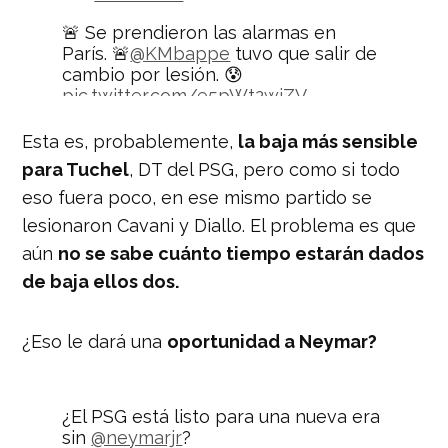
🚨 Se prendieron las alarmas en
París. 🚨
@KMbappe
tuvo que salir de
cambio por lesión. 😰
pic.twitter.com/e5pWt2wiZV
— Nación Deportes
Esta es, probablemente,
la baja más sensible
(@naciondeportes_)
August 25, 2019
para Tuchel
, DT del PSG, pero como si todo
eso fuera poco, en ese mismo partido se
lesionaron Cavani y Diallo. El problema es que
aún
no se sabe cuánto tiempo estarán dados
de baja ellos dos.
¿Eso le dará una
oportunidad a Neymar?
¿El PSG está listo para una nueva era
sin
@neymarjr
?