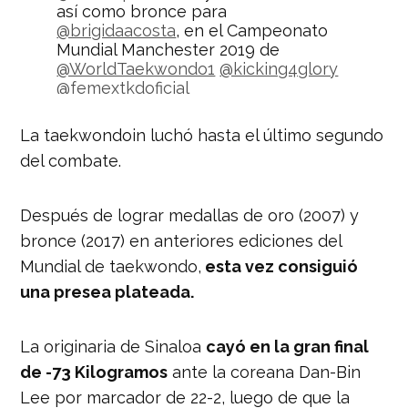
así como bronce para
@brigidaacosta
, en el Campeonato
Mundial Manchester 2019 de
@WorldTaekwondo1
@kicking4glory
@femextkdoficial
pic.twitter.com/KpoICDMSDd
La taekwondoin luchó hasta el último segundo
— Comité Olímpico MEX
del combate.
(@COM_Mexico)
16 de mayo de 2019
Después de lograr medallas de oro (2007) y
bronce (2017) en anteriores ediciones del
Mundial de taekwondo,
esta vez consiguió
una presea plateada.
La originaria de Sinaloa
cayó en la gran final
de -73 Kilogramos
ante la coreana Dan-Bin
Lee por marcador de 22-2, luego de que la