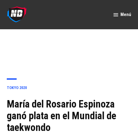
Saltar
al
Menú
Nación
contenido
Deportes
PUBLICADO
TOKYO 2020
EN
María del Rosario Espinoza
ganó plata en el Mundial de
taekwondo