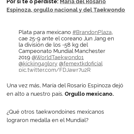
Por si te o perdiste:
María del Rosario
Espinoza, orgullo nacional y del Taekwondo
Plata para mexicano
#BrandonPlaza
,
cae 25-9 ante el coreano Jun Jang en
la división de los -58 kg del
Campeonato Mundial Manchester
2019
@WorldTaekwondo1
@kicking4glory
@femextkdoficial
pic.twitter.com/FDJawr7u2R
— Comité Olímpico MEX
Una vez más, María del Rosario Espinoza dejó
(@COM_Mexico)
16 de mayo de 2019
en alto a nuestro país.
Orgullo mexicano.
¿Qué otros taekwondoines mexicanos
lograron medalla en el Mundial?