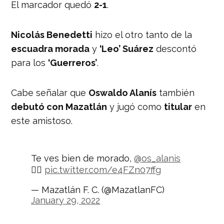
El marcador quedó
2-1
.
Nicolás Benedetti
hizo el otro tanto de la
escuadra morada
y
‘Leo’ Suárez
descontó
para los
‘Guerreros’
.
Cabe señalar que
Oswaldo Alanís
también
debutó con Mazatlán
y jugó como
titular
en
este amistoso.
Te ves bien de morado,
@os_alanis
🏴‍☠️
pic.twitter.com/e4FZn07ffg
— Mazatlán F. C. (@MazatlanFC)
January 29, 2022