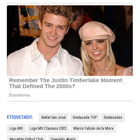
ETIQUETADO:
Beñat San José
Destacada TOP
Destacadas
Liga MX
Liga MX Clausura 2022
Marco Fabián de la Mora
Mazatlán Fútbol Club
Oswaldo Alanís