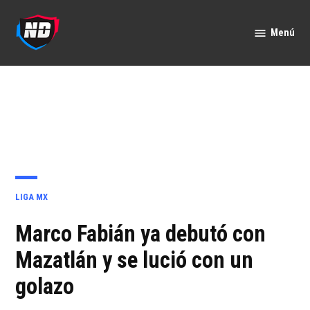
Saltar
al
Menú
Nación
contenido
Deportes
PUBLICADO
LIGA MX
EN
Marco Fabián ya debutó con
Mazatlán y se lució con un
golazo