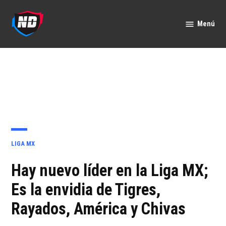
Saltar
al
Menú
Nación
contenido
Deportes
PUBLICADO
LIGA MX
EN
Hay nuevo líder en la Liga MX;
Es la envidia de Tigres,
Rayados, América y Chivas