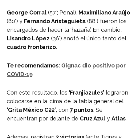
George Corral
(57′; Penal),
Maximiliano Araújo
(80′) y
Fernando Aristeguieta
(88′) fueron los
encargados de hacer la ‘hazaña’. En cambio,
Lisandro López
(36′) anotó el único tanto del
cuadro fronterizo
.
Te recomendamos:
Gignac dio positivo por
COVID-19
Con este resultado, los
‘Franjiazules’
lograron
colocarse en la ‘cima’ de la tabla general del
‘Grita México C22’
, con
7 puntos
. Se
encuentran por delante de
Cruz Azul
y
Atlas
.
Además, registran
2 victorias
(ante Tigres y