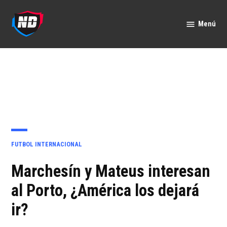
Saltar
al
Menú
Nación
contenido
Deportes
PUBLICADO
FUTBOL INTERNACIONAL
EN
Marchesín y Mateus interesan
al Porto, ¿América los dejará
ir?