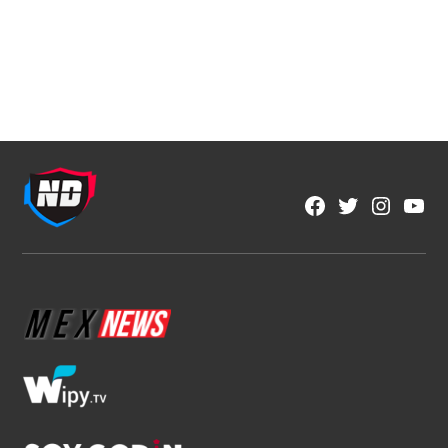
NFL
Estos son los favoritos para conquistar
la NFL