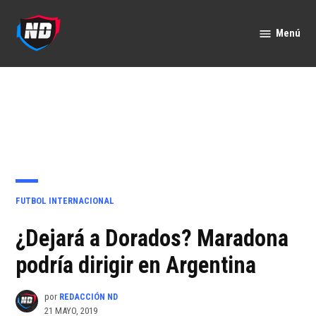
Saltar
al
Menú
Nación
contenido
Deportes
PUBLICADO
FUTBOL INTERNACIONAL
EN
¿Dejará a Dorados? Maradona
podría dirigir en Argentina
por
REDACCIÓN ND
21 MAYO, 2019