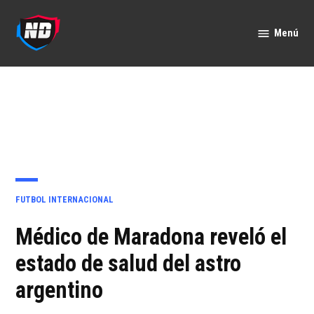
Saltar
al
Menú
Nación
contenido
Deportes
PUBLICADO
FUTBOL INTERNACIONAL
EN
Médico de Maradona reveló el
estado de salud del astro
argentino