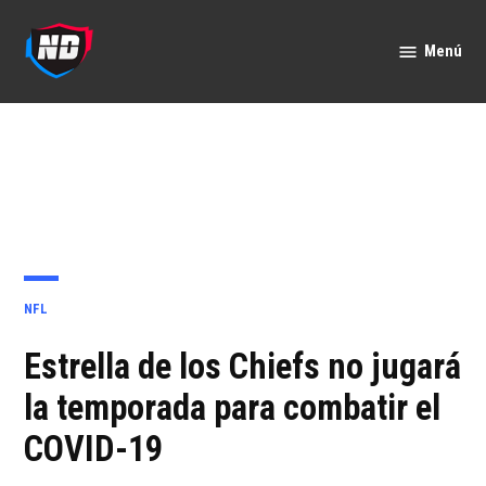
Saltar
al
Menú
Nación
contenido
Deportes
PUBLICADO
NFL
EN
Estrella de los Chiefs no jugará
la temporada para combatir el
COVID-19