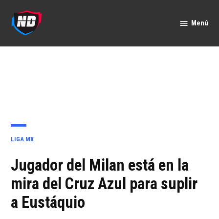
Saltar
al
Menú
Nación
contenido
Deportes
PUBLICADO
LIGA MX
EN
Jugador del Milan está en la
mira del Cruz Azul para suplir
a Eustáquio