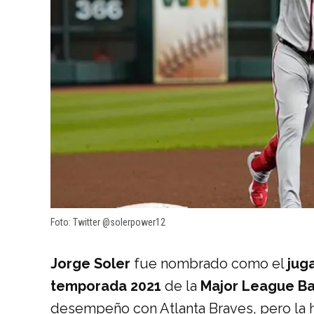
Foto: Twitter @solerpower12
Jorge Soler
fue nombrado como el
jug
temporada 2021
de la
Major League Ba
desempeño con Atlanta Braves, pero la h