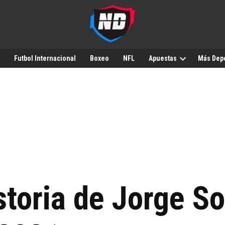
Futbol Internacional
Boxeo
NFL
Apuestas
Más Dep
istoria de Jorge S