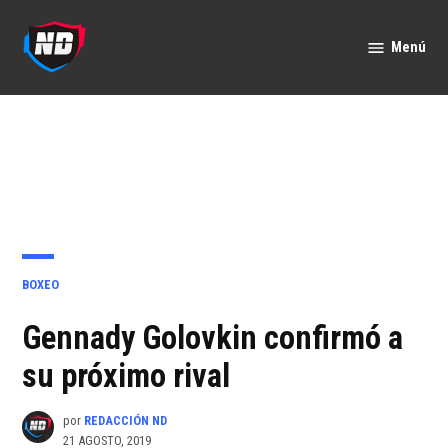
Saltar
al
Menú
Nación
contenido
Deportes
PUBLICADO
BOXEO
EN
Gennady Golovkin confirmó a
su próximo rival
por
REDACCIÓN ND
21 AGOSTO, 2019