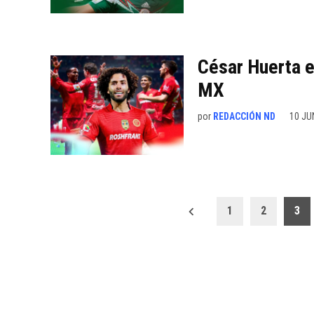
César Huerta e
MX
por
REDACCIÓN ND
10 JU
Paginación
1
2
3
de
entradas