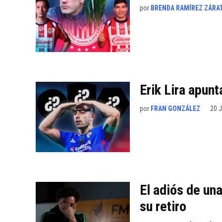
por
BRENDA RAMÍREZ ZÁRA
Erik Lira apun
por
FRAN GONZÁLEZ
20 J
El adiós de un
su retiro