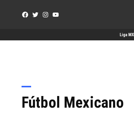
Saltar
al
Facebook
Twitter
Instagram
YouTube
contenido
Page
Username
Liga MX
Fútbol Mexicano