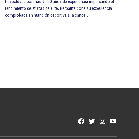
Respaldada por más de 20 años de experiencia impulsando el
rendimiento de atletas de élite, Herbalife pone su experiencia
comprobada en nutrición deportiva al alcance…
Facebook
Twitter
Instagram
YouTube
Page
Username