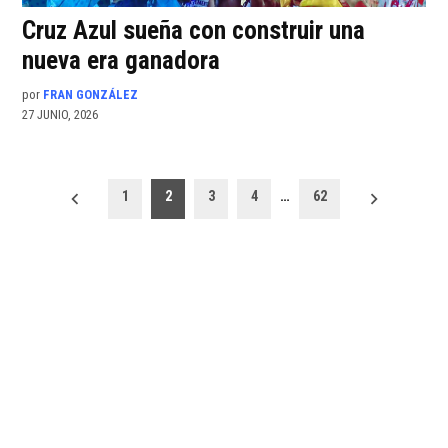
Cruz Azul sueña con construir una
nueva era ganadora
por
FRAN GONZÁLEZ
27 JUNIO, 2026
Paginación
1
2
3
4
…
62
de
entradas