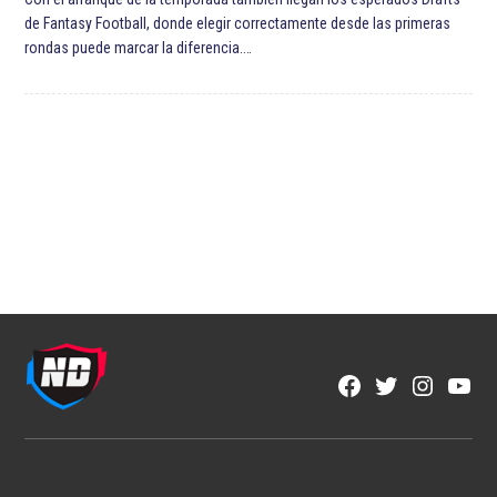
de Fantasy Football, donde elegir correctamente desde las primeras
rondas puede marcar la diferencia.…
Facebook
Twitter
Instagra
YouT
Page
Username