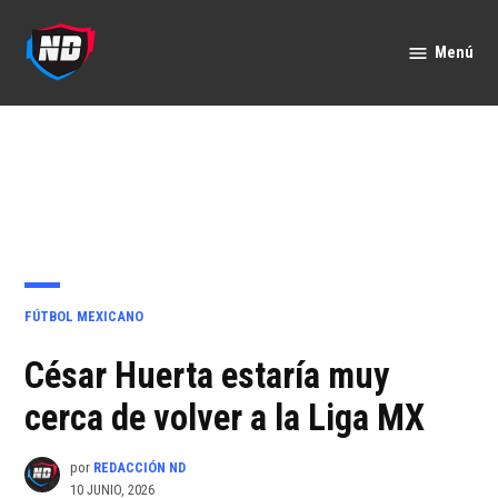
Saltar
al
Menú
Nación
contenido
Deportes
PUBLICADO
FÚTBOL MEXICANO
EN
César Huerta estaría muy
cerca de volver a la Liga MX
por
REDACCIÓN ND
10 JUNIO, 2026