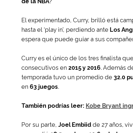
de la NBA
?
El experimentado, Curry, brilló está ca
hasta el ‘play in’, perdiendo ante
Los Ang
espera que puede guiar a sus compañero
Curry es el único de los tres finalista 
consecutivos en
2015 y 2016
. Además de 
temporada tuvo un promedio de
32.0 p
en
63 juegos
.
También podrías leer:
Kobe Bryant ing
Por su parte,
Joel Embiid
de 27 años, vi