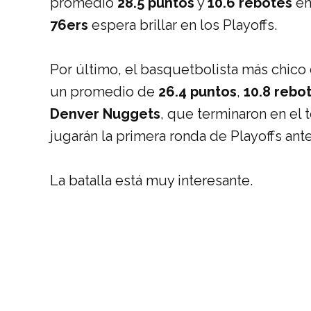
promedió
28.5 puntos
y
10.6 rebotes
e
76ers
espera brillar en los Playoffs.
Por último, el basquetbolista más chico 
un promedio de
26.4 puntos
,
10.8 rebo
Denver Nuggets
, que terminaron en el 
jugarán la primera ronda de Playoffs ant
La batalla está muy interesante.