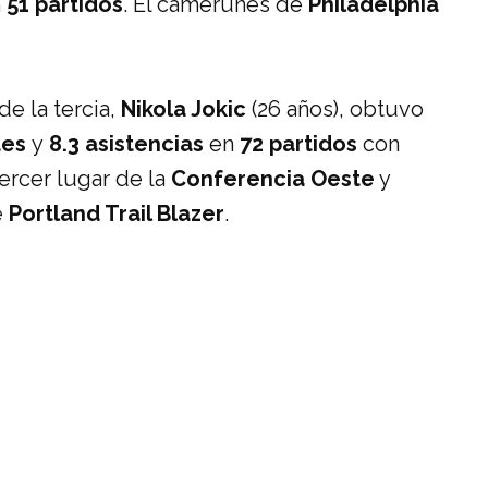
n
51 partidos
. El camerunés de
Philadelphia
de la tercia,
Nikola Jokic
(26 años), obtuvo
tes
y
8.3 asistencias
en
72 partidos
con
tercer lugar de la
Conferencia Oeste
y
e
Portland Trail Blazer
.