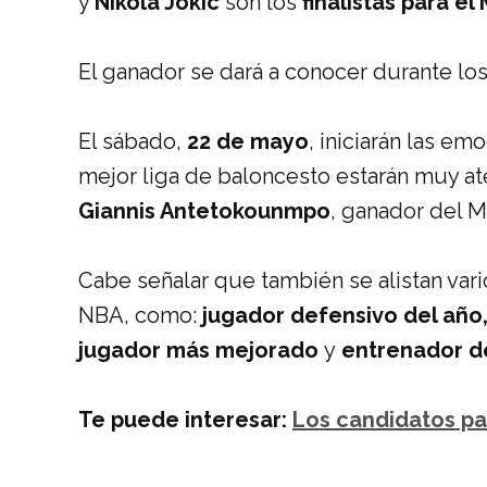
y
Nikola Jokic
son los
finalistas para e
El ganador se dará a conocer durante los
El sábado,
22 de mayo
, iniciarán las em
mejor liga de baloncesto estarán muy at
Giannis Antetokounmpo
, ganador del 
Cabe señalar que también se alistan var
NBA, como:
jugador defensivo del año,
jugador más mejorado
y
entrenador d
Te puede interesar:
Los candidatos pa