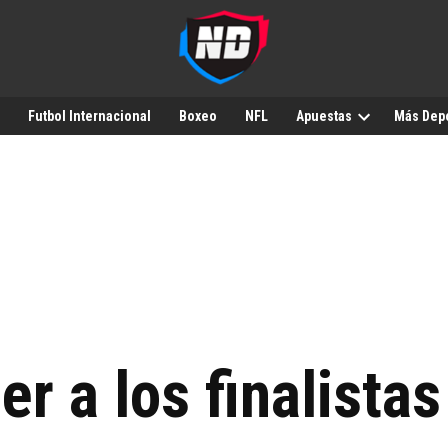
Futbol Internacional
Boxeo
NFL
Apuestas
Más Dep
er a los finalista