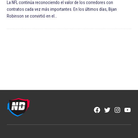
La NFL continúa reconociendo el valor de los corredores con
contratos cada vez más importantes. En los últimos días, Bijan
Robinson se convirtió en el…
Facebook
Twitter
Instagra
YouT
Page
Username