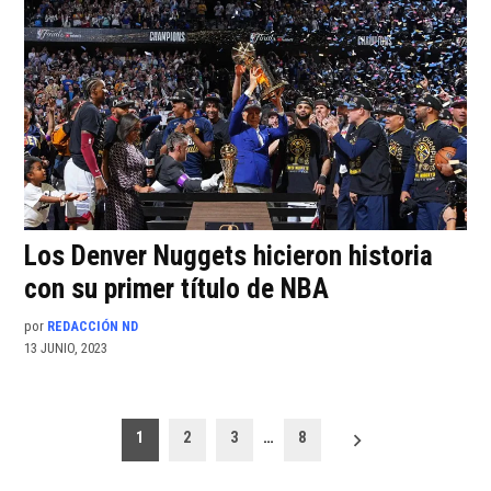
Los Denver Nuggets hicieron historia
con su primer título de NBA
por
REDACCIÓN ND
13 JUNIO, 2023
Paginación
1
2
3
…
8
de