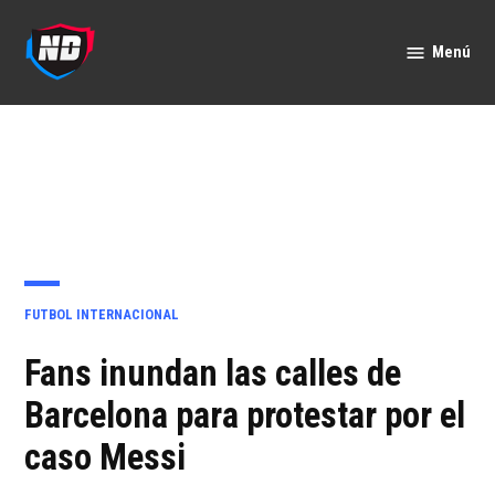
Saltar
al
Menú
Nación
contenido
Deportes
PUBLICADO
FUTBOL INTERNACIONAL
EN
Fans inundan las calles de
Barcelona para protestar por el
caso Messi