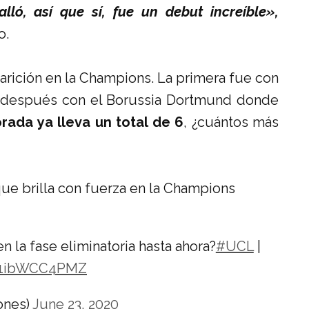
lló, así que sí, fue un debut increíble»,
o.
parición en la Champions. La primera fue con
, después con el Borussia Dortmund donde
ada ya lleva un total de 6
, ¿cuántos más
que brilla con fuerza en la Champions
n la fase eliminatoria hasta ahora?
#UCL
|
m/1ibWCC4PMZ
ones)
June 23, 2020