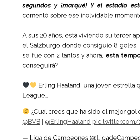
segundos y ¡marqué! Y el estadio esta
comentó sobre ese inolvidable moment
A sus 20 años, está viviendo su tercer a
el Salzburgo donde consiguió 8 goles
se fue con 2 tantos y ahora,
esta tempor
conseguirá?
Erling Haaland, una joven estrella 
League…
¿Cuál crees que ha sido el mejor gol e
@BVB
|
@ErlingHaaland
pic.twitter.co
— Liga de Campeones (@LigadeCampe