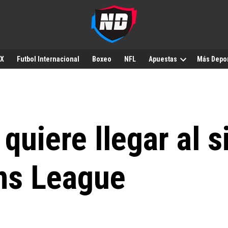
MX
Futbol Internacional
Boxeo
NFL
Apuestas
Más Depo
quiere llegar al s
ns League