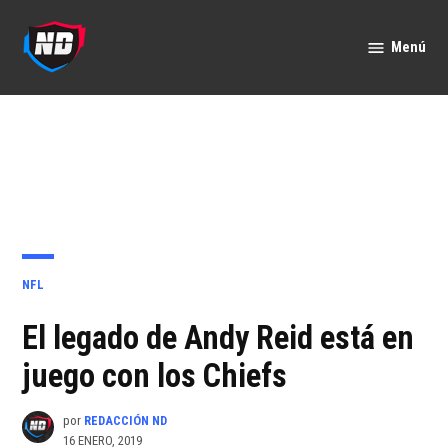
Saltar
al
Menú
Nación
contenido
Deportes
PUBLICADO
NFL
EN
El legado de Andy Reid está en
juego con los Chiefs
por
REDACCIÓN ND
16 ENERO, 2019