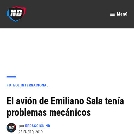
Saltar
al
Menú
Nación
contenido
Deportes
PUBLICADO
FUTBOL INTERNACIONAL
EN
El avión de Emiliano Sala tenía
problemas mecánicos
por
REDACCIÓN ND
23 ENERO, 2019