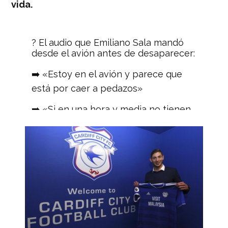
vida.
?️ El audio que Emiliano Sala mandó
desde el avión antes de desaparecer:
➡️ «Estoy en el avión y parece que
está por caer a pedazos»
➡️ «Si en una hora y media no tienen
novedades mías, no sé si van a
mandar a alguien a buscarme porque
no me van a
encontrar»
#PartidazoCOPE
pic.twitter.com/hqkiltWSyl
— El Partidazo de COPE
(@partidazocope)
22 de enero de
2019