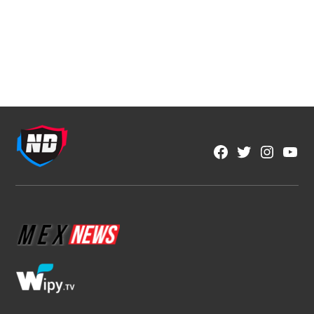
NFL
NFL México y Aeroméxico anuncian
alianza histórica por tres años
1 min read
Fran González
Ago 5, 2026