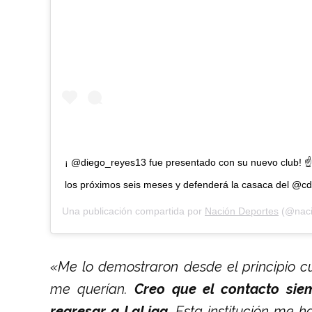
¡ @diego_reyes13 fue presentado con su nuevo club! ☝
los próximos seis meses y defenderá la casaca del @c
Una publicación compartida por
Nación Deportes
(@naci
«Me lo demostraron desde el principio c
me querían.
Creo que el contacto sie
regresar a LaLiga.
Esta institución me ha