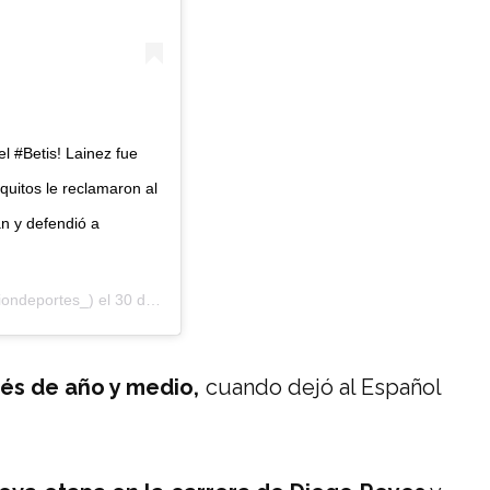
el #Betis! Lainez fue
quitos le reclamaron al
n y defendió a
ondeportes_) el
30 de Ene de 2019 a las 11:24 PST
és de año y medio,
cuando dejó al Español