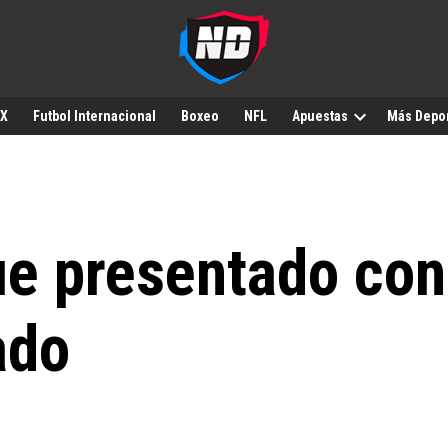
MX
Futbol Internacional
Boxeo
NFL
Apuestas
Más Depo
ue presentado con
ado