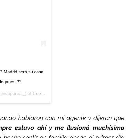
? Madrid será su casa
dleganes ??
ondeportes_) el
1 de Feb de 2019 a las 9:47 PST
uando hablaron con mi agente y dijeron que
mpre estuvo ahí y me ilusionó muchísimo
 hecho sentir en familia desde el primer día