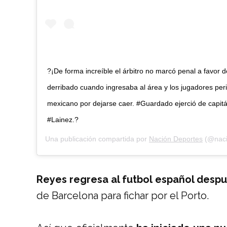
?¡De forma increíble el árbitro no marcó penal a favor d
derribado cuando ingresaba al área y los jugadores peri
mexicano por dejarse caer. #Guardado ejerció de capitá
#Lainez.?
Una publicación compartida por
Nación Deportes
(@naci
Reyes regresa al futbol español despu
de Barcelona para fichar por el Porto.