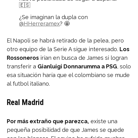
🇪🇸
¿Se imaginan la dupla con
@HHerreramex
? 🤩
pic.twitter.com/IDhSTLwf4Y
El Napoli se habrá retirado de la pelea, pero
— Nación Deportes
(@naciondeportes_)
July 3, 2019
otro equipo de la Serie A sigue interesado.
Los
Rossoneros
irían en busca de James si logran
transferir a
Gianluigi Donnarumma a PSG
, solo
esa situación haría que el colombiano se mude
al futbol italiano.
Real Madrid
Por más extraño que parezca,
existe una
pequeña posibilidad de que James se quede