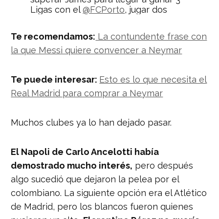
Ligas con el
@FCPorto
, jugar dos
Mundiales y representar a
@FCFSeleccionCol
en
#CopaAmérica
.
Te recomendamos:
La contundente frase con
pic.twitter.com/iuoDmx73d7
la que Messi quiere convencer a Neymar
— Nación Deportes
(@naciondeportes_)
June 14, 2019
Te puede interesar:
Esto es lo que necesita el
Real Madrid para comprar a Neymar
Muchos clubes ya lo han dejado pasar.
El Napoli de Carlo Ancelotti había
demostrado mucho interés,
pero después
algo sucedió que dejaron la pelea por el
colombiano. La siguiente opción era el Atlético
de Madrid, pero los blancos fueron quienes