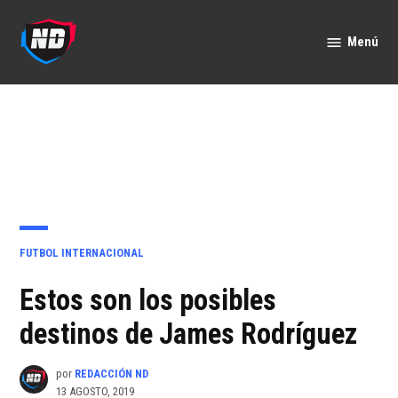
Saltar
al
Menú
Nación
contenido
Deportes
PUBLICADO
FUTBOL INTERNACIONAL
EN
Estos son los posibles
destinos de James Rodríguez
por
REDACCIÓN ND
13 AGOSTO, 2019