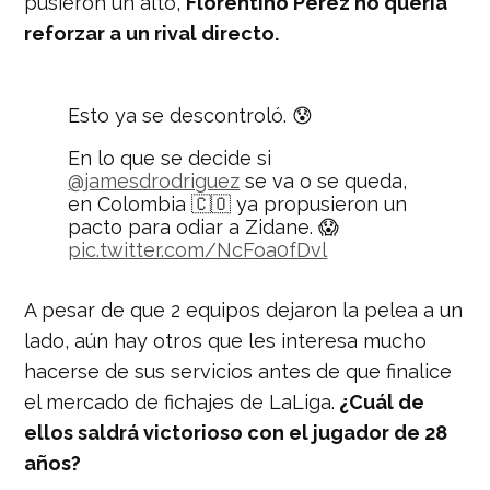
pusieron un alto,
Florentino Pérez no quería
reforzar a un rival directo.
Esto ya se descontroló. 😰
En lo que se decide si
@jamesdrodriguez
se va o se queda,
en Colombia 🇨🇴 ya propusieron un
pacto para odiar a Zidane. 😱
pic.twitter.com/NcFoa0fDvl
— Nación Deportes
A pesar de que 2 equipos dejaron la pelea a un
(@naciondeportes_)
August 13, 2019
lado, aún hay otros que les interesa mucho
hacerse de sus servicios antes de que finalice
el mercado de fichajes de LaLiga.
¿Cuál de
ellos saldrá victorioso con el jugador de 28
años?