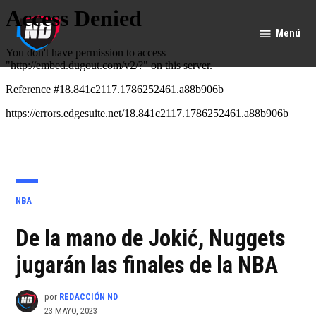
Saltar
al
Menú
Nación
contenido
Deportes
PUBLICADO
NBA
EN
De la mano de Jokić, Nuggets
jugarán las finales de la NBA
por
REDACCIÓN ND
23 MAYO, 2023