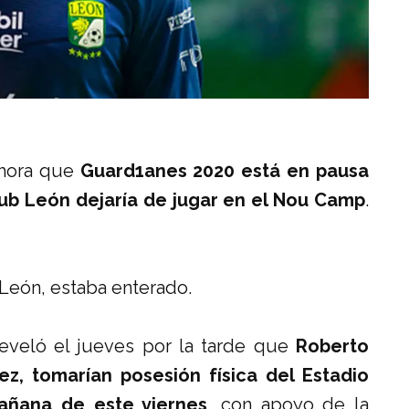
 Ahora que
Guard1anes 2020 está en pausa
ub León dejaría de jugar en el Nou Camp
.
 León, estaba enterado.
eveló el jueves por la tarde que
Roberto
ez,
tomarían posesión física del Estadio
añana de este viernes
, con apoyo de la