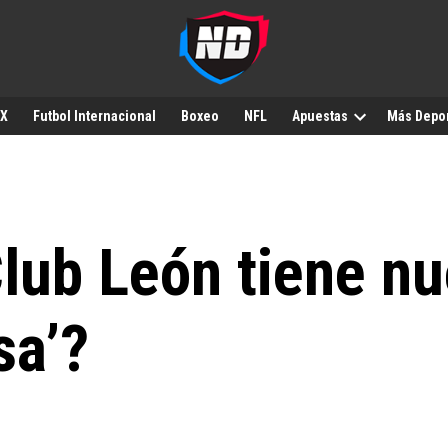
MX
Futbol Internacional
Boxeo
NFL
Apuestas
Más Depo
Club León tiene n
sa’?