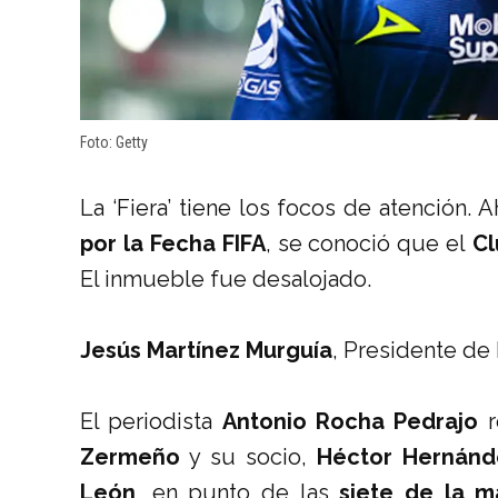
Foto: Getty
La ‘Fiera’ tiene los focos de atención.
por la Fecha FIFA
, se conoció que el
Cl
El inmueble fue desalojado.
Jesús Martínez Murguía
, Presidente de
El periodista
Antonio Rocha Pedrajo
r
Zermeño
y su socio,
Héctor Hernánd
León
, en punto de las
siete de la m