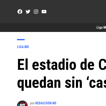
Saltar
al
Facebook
Twitter
Instagram
YouTube
contenido
Page
Username
Liga 
PUBLICADO
LIGA MX
EN
El estadio de 
quedan sin ‘ca
por
REDACCIÓN ND