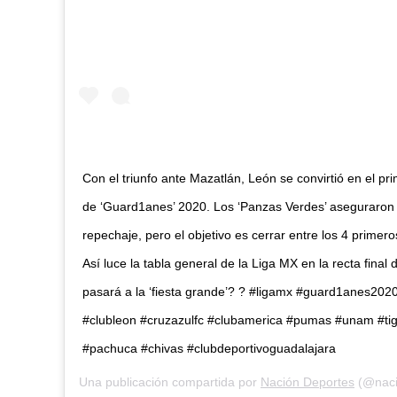
Con el triunfo ante Mazatlán, León se convirtió en el prime
de ‘Guard1anes’ 2020. Los ‘Panzas Verdes’ aseguraron 
repechaje, pero el objetivo es cerrar entre los 4 primero
Así luce la tabla general de la Liga MX en la recta final 
pasará a la ‘fiesta grande’? ? #ligamx #guard1anes20
#clubleon #cruzazulfc #clubamerica #pumas #unam #ti
#pachuca #chivas #clubdeportivoguadalajara
Una publicación compartida por
Nación Deportes
(@naci