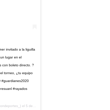
r invitado a la liguilla
un lugar en el
s con boleto directo. ?
del torneo, ¿tu equipo
20 #guardianes2020
gresuanl #rayados
ondeportes_) el
5 de Oct de 2020 a las 8:09 PDT