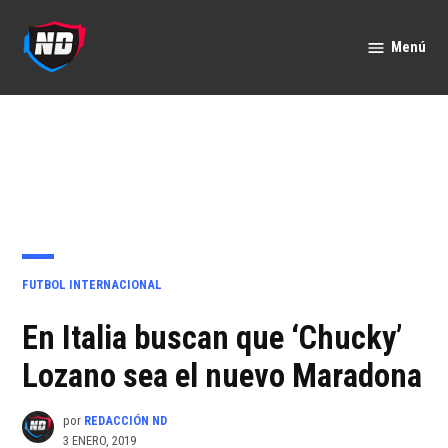
Saltar
al
Menú
Nación
contenido
Deportes
PUBLICADO
FUTBOL INTERNACIONAL
EN
En Italia buscan que ‘Chucky’
Lozano sea el nuevo Maradona
por
REDACCIÓN ND
3 ENERO, 2019