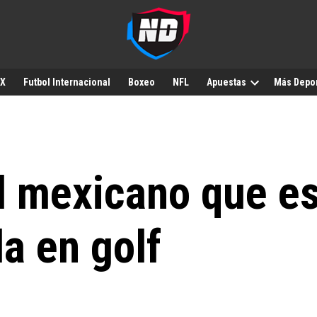
MX
Futbol Internacional
Boxeo
NFL
Apuestas
Más Depo
el mexicano que es
a en golf