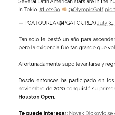
Several Latin American stars are in the hu
in Tokio.
#LetsGo
@OlympicGolf
pic
— PGATOURLA (@PGATOURLA)
July 31
Tan solo le bastó un año para ascender
pero la exigencia fue tan grande que vol
Afortunadamente supo levantarse y regr
Desde entonces ha participado en lo
noviembre de 2020 conquistó su prime
Houston Open.
Te puede interesar:
Novak Djokovic se 