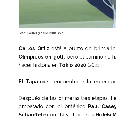
Foto: Twitter @carlosortizGolf
Carlos Ortiz
está a punto de brindarl
Olímpicos en golf,
pero el camino no ha
hacer historia en
Tokio 2020
(2021).
El ‘Tapatío’
se encuentra en la tercera po
Después de las primeras tres etapas, tie
empatado con el británico
Paul Case
Schauffele
con -14 y el japonés
Hideki 