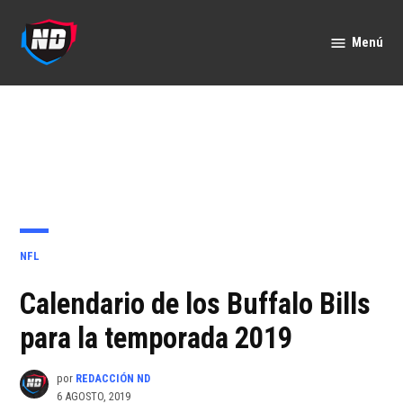
Saltar
al
Menú
Nación
contenido
Deportes
PUBLICADO
NFL
EN
Calendario de los Buffalo Bills
para la temporada 2019
por
REDACCIÓN ND
6 AGOSTO, 2019