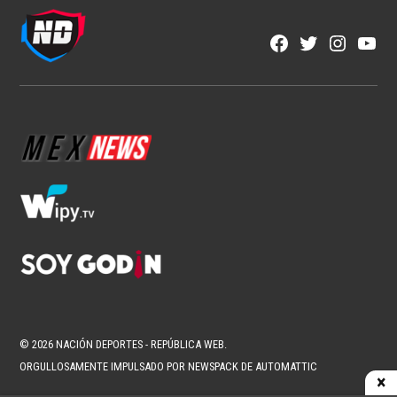
NFL
Estos son los favoritos para conquistar
la NFL
1 min read
Brenda Ramírez Zárate
Ago 8, 2026