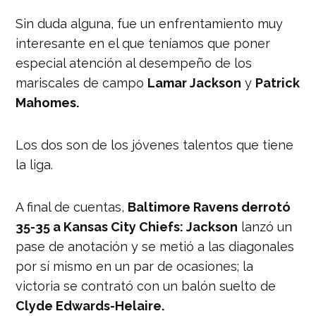
El corredor le devolvió la ventaja a su
Sin duda alguna, fue un enfrentamiento muy
equipo. 👇
pic.twitter.com/dApltQak1X
interesante en el que teníamos que poner
— Nación Deportes
especial atención al desempeño de los
(@naciondeportes_)
September 14,
mariscales de campo
Lamar Jackson
y
Patrick
2021
Mahomes.
Los dos son de los jóvenes talentos que tiene
la liga.
A final de cuentas,
Baltimore Ravens derrotó
35-35 a Kansas City Chiefs: Jackson
lanzó un
pase de anotación y se metió a las diagonales
por sí mismo en un par de ocasiones; la
victoria se contrató con un balón suelto de
Clyde Edwards-Helaire.