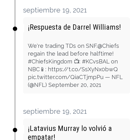
septiembre 19, 2021
¡Respuesta de Darrel Williams!
We're trading TDs on SNF.@Chiefs
regain the lead before halftime!
#ChiefsKingdom 📺: #KCvsBAL on
NBC📱: https://t.co/SsXyNx0bwQ
pic.twitter.com/QiaCTjmpPu — NFL
(@NFL) September 20, 2021
septiembre 19, 2021
¡Latavius Murray lo volvió a
empatar!