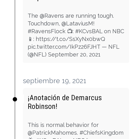
The @Ravens are running tough.
Touchdown, @LataviusM!
#RavensFlock 📺: #KCvsBAL on NBC
📱: https://t.co/SsXyNx0bwQ
pic.twitter.com/IkPz26FJHT — NFL
(@NFL) September 20, 2021
septiembre 19, 2021
¡Anotación de Demarcus
Robinson!
This is normal behavior for
@PatrickMahomes. #ChiefsKingdom