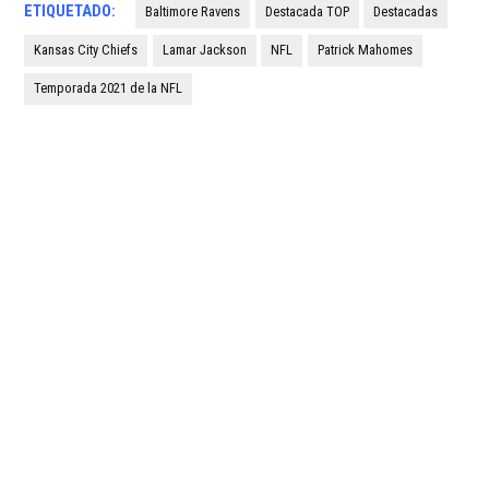
ETIQUETADO:
Baltimore Ravens
Destacada TOP
Destacadas
Kansas City Chiefs
Lamar Jackson
NFL
Patrick Mahomes
Temporada 2021 de la NFL