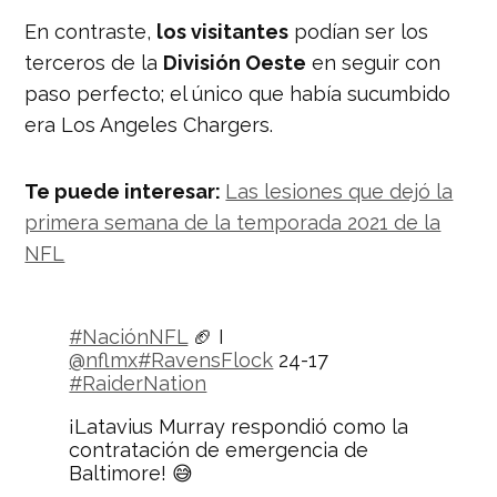
En contraste,
los visitantes
podían ser los
terceros de la
División Oeste
en seguir con
paso perfecto; el único que había sucumbido
era Los Angeles Chargers.
Te puede interesar:
Las lesiones que dejó la
primera semana de la temporada 2021 de la
NFL
#NaciónNFL
🏈 I
@nflmx
#RavensFlock
24-17
#RaiderNation
¡Latavius Murray respondió como la
contratación de emergencia de
Baltimore! 😅