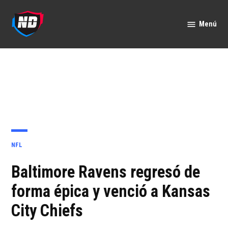
Saltar
al
Menú
Nación
contenido
Deportes
PUBLICADO
NFL
EN
Baltimore Ravens regresó de
forma épica y venció a Kansas
City Chiefs