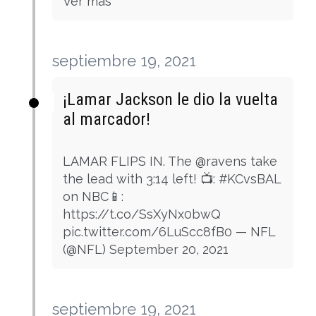
Ver más
septiembre 19, 2021
¡Lamar Jackson le dio la vuelta
al marcador!
LAMAR FLIPS IN. The @ravens take
the lead with 3:14 left! 📺: #KCvsBAL
on NBC📱:
https://t.co/SsXyNx0bwQ
pic.twitter.com/6LuScc8fB0 — NFL
(@NFL) September 20, 2021
septiembre 19, 2021