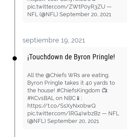
pic.twitter.com/ZWtP0yR3ZU —
NFL (@NFL) September 20, 2021
septiembre 19, 2021
¡Touchdown de Byron Pringle!
All the @Chiefs WRs are eating.
Byron Pringle takes it 40 yards to
the house! #ChiefsKingdom 📺:
#KCvsBAL on NBC📱:
https://t.co/SsXyNx0bwQ
pic.twitter.com/lRG4IwbzBz — NFL
(@NFL) September 20, 2021