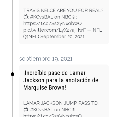
TRAVIS KELCE ARE YOU FOR REAL?
📺: #KCvsBAL on NBC📱:
https://t.co/SsXyNx0bwQ
pic.twitter.com/LyX27ajHwF — NFL
(@NFL) September 20, 2021
septiembre 19, 2021
¡Increíble pase de Lamar
Jackson para la anotación de
Marquise Brown!
LAMAR JACKSON JUMP PASS TD.
📺: #KCvsBAL on NBC📱:
https://t.co/SsXyNx0bwQ