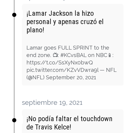
¡Lamar Jackson la hizo
personal y apenas cruzó el
plano!
Lamar goes FULL SPRINT to the
end zone. 📺: #KCvsBAL on NBC📱:
https://t.co/SsXyNx0bwQ
pic.twitter.com/KZvVDwra9l — NFL
(@NFL) September 20, 2021
septiembre 19, 2021
¡No podía faltar el touchdown
de Travis Kelce!