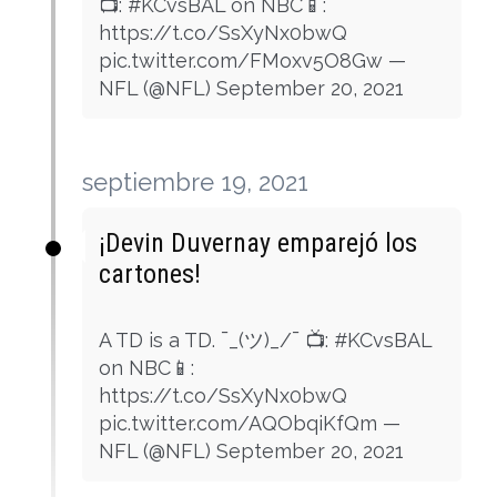
📺: #KCvsBAL on NBC📱:
https://t.co/SsXyNx0bwQ
pic.twitter.com/FMoxv5O8Gw —
NFL (@NFL) September 20, 2021
septiembre 19, 2021
¡Devin Duvernay emparejó los
cartones!
A TD is a TD. ¯_(ツ)_/¯ 📺: #KCvsBAL
on NBC📱:
https://t.co/SsXyNx0bwQ
pic.twitter.com/AQObqiKfQm —
NFL (@NFL) September 20, 2021