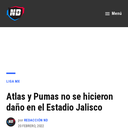
Saltar
al
Menú
Nación
contenido
Deportes
PUBLICADO
LIGA MX
EN
Atlas y Pumas no se hicieron
daño en el Estadio Jalisco
por
REDACCIÓN ND
20 FEBRERO, 2022