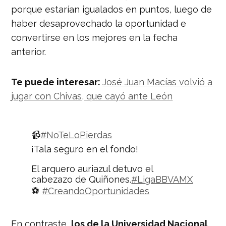
porque estarían igualados en puntos, luego de
haber desaprovechado la oportunidad e
convertirse en los mejores en la fecha
anterior.
Te puede interesar:
José Juan Macías volvió a
jugar con Chivas, que cayó ante León
📹
#NoTeLoPierdas
¡Tala seguro en el fondo!
El arquero auriazul detuvo el
cabezazo de Quiñones.
#LigaBBVAMX
⚽
#CreandoOportunidades
pic.twitter.com/7fylpt54JM
En contraste,
los de la Universidad Nacional
— Liga BBVA MX (@LigaBBVAMX)