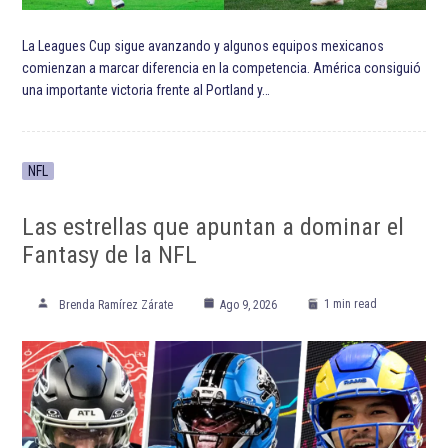
ETIQUETADO:
Andrés Lillini
Atlas Fútbol Club
Club Universidad Nacional
Destacada TOP
Destacadas
Estadio Jalisco
Liga MX
Liga MX Clausura 2022