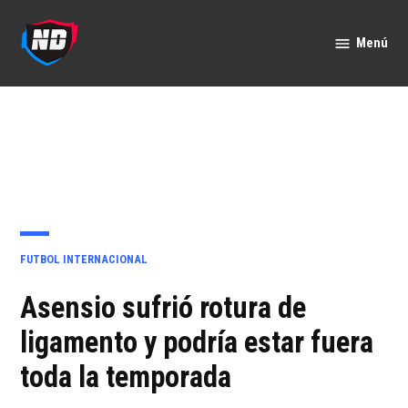
Saltar
al
Menú
Nación
contenido
Deportes
PUBLICADO
FUTBOL INTERNACIONAL
EN
Asensio sufrió rotura de
ligamento y podría estar fuera
toda la temporada