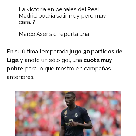
La victoria en penales del Real
Madrid podría salir muy pero muy
cara. ?
Marco Asensio reporta una
afectación en la rodilla izquierda. ?
pic.twitter.com/toUIMOP7xy
En su última temporada
jugó
30 partidos de
— Nación Deportes
Liga
y anotó un sólo gol, una
cuota muy
(@naciondeportes_)
July 24, 2019
pobre
para lo que mostró en campañas
anteriores.