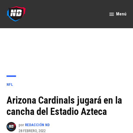
Saltar
al
Menú
Nación
contenido
Deportes
PUBLICADO
NFL
EN
Arizona Cardinals jugará en la
cancha del Estadio Azteca
por
REDACCIÓN ND
28 FEBRERO, 2022