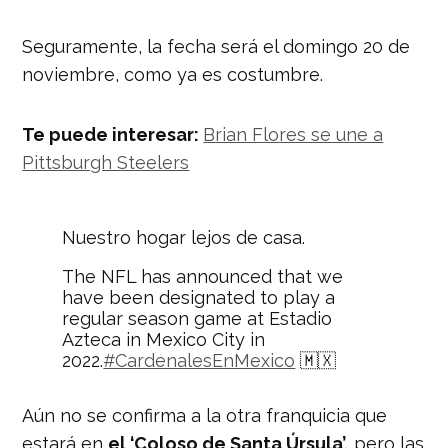
Seguramente, la fecha será el domingo 20 de
noviembre, como ya es costumbre.
Te puede interesar:
Brian Flores se une a
Pittsburgh Steelers
Nuestro hogar lejos de casa.
The NFL has announced that we
have been designated to play a
regular season game at Estadio
Azteca in Mexico City in
2022.
#CardenalesEnMexico
🇲🇽
— Arizona Cardinals (@AZCardinals)
Aún no se confirma a la otra franquicia que
February 28, 2022
estará en
el ‘Coloso de Santa Úrsula’,
pero las